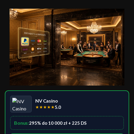
NV Casino
★
★
★
★
★
5.0
Bonus:
295% do 10 000 zł + 225 DS