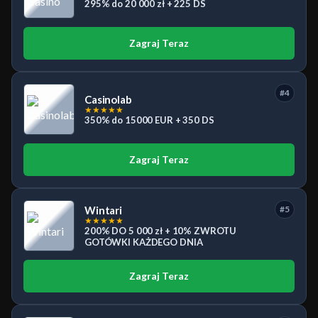
295% do 20 000 zł + 225 DS
Zagraj Teraz
#4
Casinolab
★
★
★
★
★
350% do 15000 EUR + 350 DS
Zagraj Teraz
Wintari
#5
★
★
★
★
★
200% DO 5 000 zł + 10% ZWROTU
GOTÓWKI KAŻDEGO DNIA
Zagraj Teraz