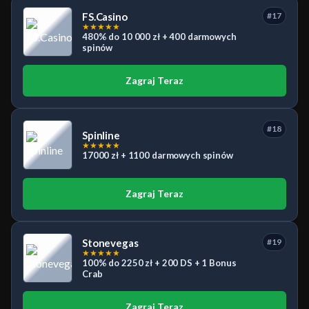
FS.Casino
#17
★
★
★
★
★
480% do 10 000 zł + 400 darmowych
spinów
Zagraj Teraz
#18
Spinline
★
★
★
★
★
17000 zł + 1100 darmowych spinów
Zagraj Teraz
Stonevegas
#19
★
★
★
★
★
100% do 2250 zł + 200 DS + 1 Bonus
Crab
Zagraj Teraz