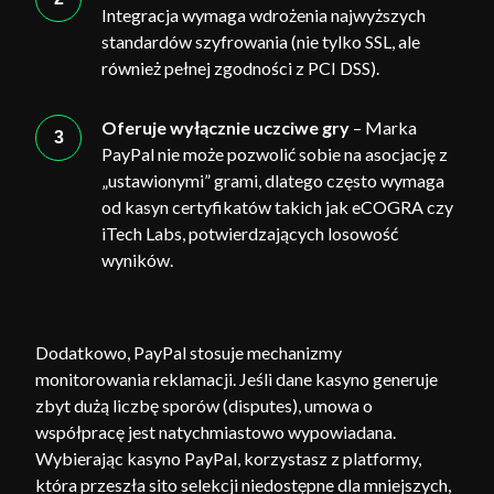
Integracja wymaga wdrożenia najwyższych
standardów szyfrowania (nie tylko SSL, ale
również pełnej zgodności z PCI DSS).
Oferuje wyłącznie uczciwe gry
– Marka
PayPal nie może pozwolić sobie na asocjację z
„ustawionymi” grami, dlatego często wymaga
od kasyn certyfikatów takich jak eCOGRA czy
iTech Labs, potwierdzających losowość
wyników.
Dodatkowo, PayPal stosuje mechanizmy
monitorowania reklamacji. Jeśli dane kasyno generuje
zbyt dużą liczbę sporów (disputes), umowa o
współpracę jest natychmiastowo wypowiadana.
Wybierając kasyno PayPal, korzystasz z platformy,
która przeszła sito selekcji niedostępne dla mniejszych,