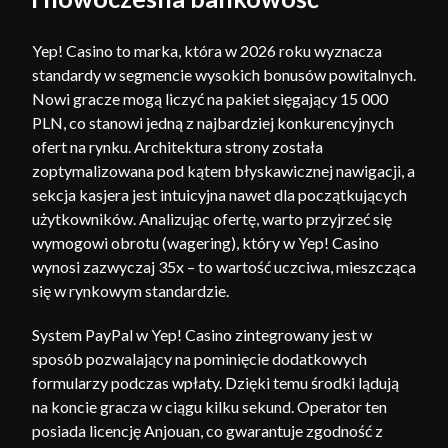
Yep! Casino to marka, która w 2026 roku wyznacza
standardy w segmencie wysokich bonusów powitalnych.
Nowi gracze mogą liczyć na pakiet sięgający 15 000
PLN, co stanowi jedną z najbardziej konkurencyjnych
ofert na rynku. Architektura strony została
zoptymalizowana pod kątem błyskawicznej nawigacji, a
sekcja kasjera jest intuicyjna nawet dla początkujących
użytkowników. Analizując ofertę, warto przyjrzeć się
wymogowi obrotu (wagering), który w Yep! Casino
wynosi zazwyczaj 35x – to wartość uczciwa, mieszcząca
się w rynkowym standardzie.
System PayPal w Yep! Casino zintegrowany jest w
sposób pozwalający na pominięcie dodatkowych
formularzy podczas wpłaty. Dzięki temu środki lądują
na koncie gracza w ciągu kilku sekund. Operator ten
posiada licencję Anjouan, co gwarantuje zgodność z