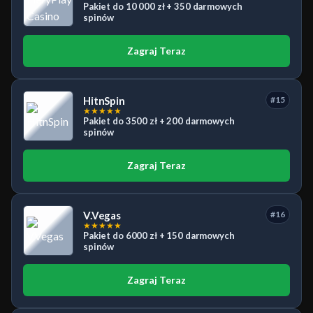
Pakiet do 10 000 zł + 350 darmowych
spinów
Zagraj Teraz
HitnSpin
#15
★
★
★
★
★
Pakiet do 3500 zł + 200 darmowych
spinów
Zagraj Teraz
V.Vegas
#16
★
★
★
★
★
Pakiet do 6000 zł + 150 darmowych
spinów
Zagraj Teraz