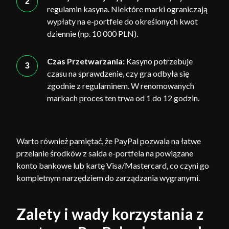
regulamin kasyna. Niektóre marki ograniczają
wypłaty na e-portfele do określonych kwot
dziennie (np. 10 000 PLN).
Czas Przetwarzania:
Kasyno potrzebuje
czasu na sprawdzenie, czy gra odbyła się
zgodnie z regulaminem. W renomowanych
markach proces ten trwa od 1 do 12 godzin.
Warto również pamiętać, że PayPal pozwala na łatwe
przelanie środków z salda e-portfela na powiązane
konto bankowe lub kartę Visa/Mastercard, co czyni go
kompletnym narzędziem do zarządzania wygranymi.
Zalety i wady korzystania z