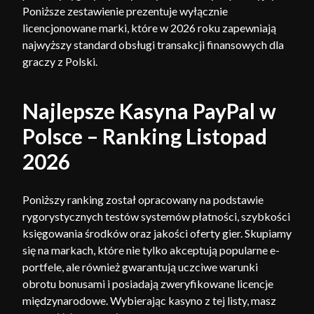
Poniższe zestawienie prezentuje wyłącznie
licencjonowane marki, które w 2026 roku zapewniają
najwyższy standard obsługi transakcji finansowych dla
graczy z Polski.
Najlepsze Kasyna PayPal w
Polsce – Ranking Listopad
2026
Poniższy ranking został opracowany na podstawie
rygorystycznych testów systemów płatności, szybkości
księgowania środków oraz jakości oferty gier. Skupiamy
się na markach, które nie tylko akceptują popularne e-
portfele, ale również gwarantują uczciwe warunki
obrotu bonusami i posiadają zweryfikowane licencje
międzynarodowe. Wybierając kasyno z tej listy, masz