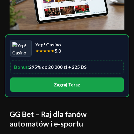
Yep! Casino
★
★
★
★
★
5.0
Bonus:
295% do 20 000 zł + 225 DS
Zagraj Teraz
GG Bet – Raj dla fanów
automatów i e-sportu