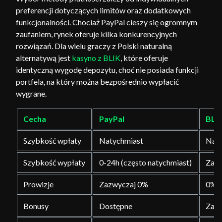
preferencji dotyczących limitów oraz dodatkowych
funkcjonalności. Chociaż PayPal cieszy się ogromnym
zaufaniem, rynek oferuje kilka konkurencyjnych
rozwiązań. Dla wielu graczy z Polski naturalną
alternatywą jest
kasyno z BLIK
, które oferuje
identyczną wygodę depozytu, choć nie posiada funkcji
portfela, na który można bezpośrednio wypłacić
wygrane.
Cecha
PayPal
BLI
Szybkość wpłaty
Natychmiast
Naty
Szybkość wypłaty
0-24h (często natychmiast)
Zale
Prowizje
Zazwyczaj 0%
0%
Bonusy
Dostępne
Zaws