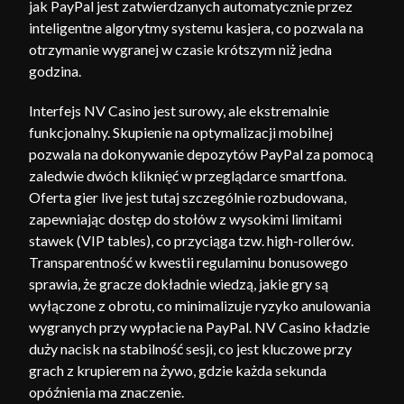
jak PayPal jest zatwierdzanych automatycznie przez
inteligentne algorytmy systemu kasjera, co pozwala na
otrzymanie wygranej w czasie krótszym niż jedna
godzina.
Interfejs NV Casino jest surowy, ale ekstremalnie
funkcjonalny. Skupienie na optymalizacji mobilnej
pozwala na dokonywanie depozytów PayPal za pomocą
zaledwie dwóch kliknięć w przeglądarce smartfona.
Oferta gier live jest tutaj szczególnie rozbudowana,
zapewniając dostęp do stołów z wysokimi limitami
stawek (VIP tables), co przyciąga tzw. high-rollerów.
Transparentność w kwestii regulaminu bonusowego
sprawia, że gracze dokładnie wiedzą, jakie gry są
wyłączone z obrotu, co minimalizuje ryzyko anulowania
wygranych przy wypłacie na PayPal. NV Casino kładzie
duży nacisk na stabilność sesji, co jest kluczowe przy
grach z krupierem na żywo, gdzie każda sekunda
opóźnienia ma znaczenie.