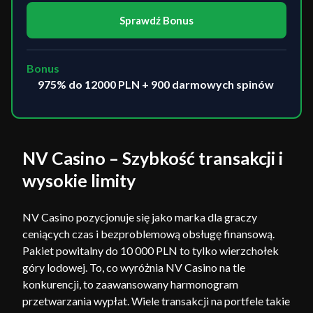
Sprawdź Bonus
Bonus
975% do 12000 PLN + 900 darmowych spinów
NV Casino – Szybkość transakcji i
wysokie limity
NV Casino pozycjonuje się jako marka dla graczy
ceniących czas i bezproblemową obsługę finansową.
Pakiet powitalny do 10 000 PLN to tylko wierzchołek
góry lodowej. To, co wyróżnia NV Casino na tle
konkurencji, to zaawansowany harmonogram
przetwarzania wypłat. Wiele transakcji na portfele takie