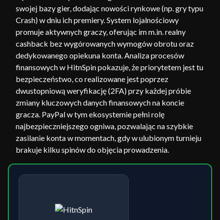
swojej bazy gier, dodając nowości rynkowe (np. gry typu
Crash) w dniu ich premiery. System lojalnościowy
promuje aktywnych graczy, oferując im m.in. realny
cashback bez wygórowanych wymogów obrotu oraz
dedykowanego opiekuna konta. Analiza procesów
finansowych w HitnSpin pokazuje, że priorytetem jest tu
bezpieczeństwo, co realizowane jest poprzez
dwustopniową weryfikację (2FA) przy każdej próbie
zmiany kluczowych danych finansowych na koncie
gracza. PayPal w tym ekosystemie pełni rolę
najbezpieczniejszego ogniwa, pozwalając na szybkie
zasilanie konta w momentach, gdy w ulubionym turnieju
brakuje kilku spinów do objęcia prowadzenia.