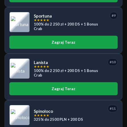
Sportuna
#9
★
★
★
★
★
100% do 2 250 zł + 200 DS + 1 Bonus
Crab
Zagraj Teraz
Lanista
#10
★
★
★
★
★
100% do 2 250 zł + 200 DS + 1 Bonus
Crab
Zagraj Teraz
#11
Spinoloco
★
★
★
★
★
325% do 2500 PLN + 200 DS