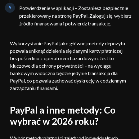
5
Potwierdzenie w aplikacji – Zostaniesz bezpiecznie
przekierowany na stronę PayPal. Zaloguj się, wybierz
źródło finansowania i potwierdź transakcję.
Wykorzystanie PayPal jako głównej metody depozytu
pozwala uniknąć dzielenia się danymi karty płatniczej
bezpośrednio z operatorem hazardowym. Jest to
kluczowe dla ochrony prywatności – na wyciągu
bankowym widoczna będzie jedynie transakcja dla
PayPal, co pozwala zachować dyskrecję w codziennym
zarządzaniu finansami.
PayPal a inne metody: Co
wybrać w 2026 roku?
Wybór metody płatności zależy od indywidualnych