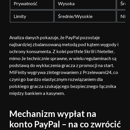
Prywatność
Wysoka
Śred
Limity
Średnie/Wysokie
Nisk
Analiza danych pokazuje, że PayPal pozostaje
najbardziej zbalansowaną metodą pod kątem wygody i
ochrony konsumenta. Z kolei portfele Skrill i Neteller,
mimo że technicznie sprawne, w wielu regulaminach są
podstawą do wykluczenia gracza z promocji na start.
MiFinity wygrywa zintegrowaniem z Przelewami24, co
czyni go bardzo elastycznym rozwiązaniem dla
polskiego gracza szukającego bezpiecznego łącznika
między bankiem a kasynem.
Mechanizm wypłat na
konto PayPal – na co zwrócić