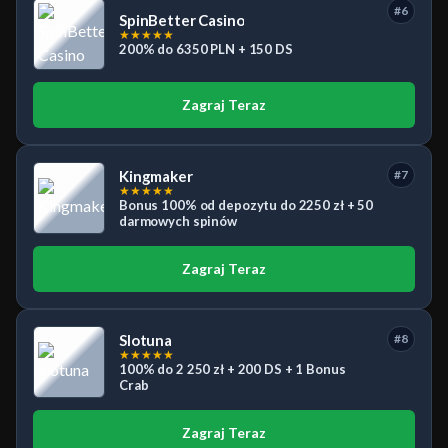
#6
SpinBetter Casino
★
★
★
★
★
200% do 6350 PLN + 150 DS
Zagraj Teraz
Kingmaker
#7
★
★
★
★
★
Bonus 100% od depozytu do 2250 zł + 50
darmowych spinów
Zagraj Teraz
Slotuna
#8
★
★
★
★
★
100% do 2 250 zł + 200 DS + 1 Bonus
Crab
Zagraj Teraz