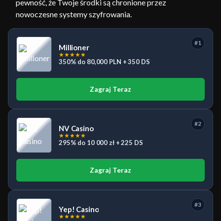
pewność, że Twoje środki są chronione przez
nowoczesne systemy szyfrowania.
#1
Millioner
★
★
★
★
★
350% do 80,000 PLN + 350 DS
Zagraj Teraz
#2
NV Casino
★
★
★
★
★
295% do 10 000 zł + 225 DS
Zagraj Teraz
#3
Yep! Casino
★
★
★
★
★