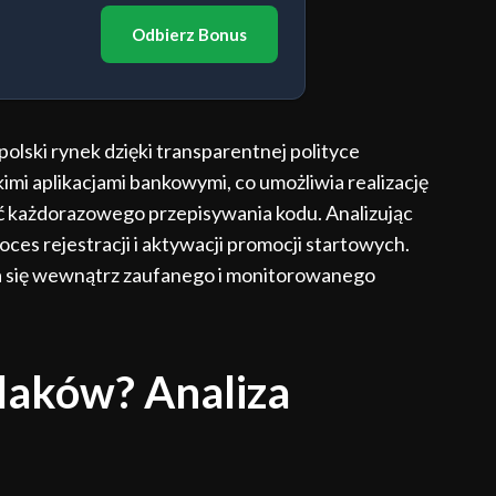
Odbierz Bonus
lski rynek dzięki transparentnej polityce
i aplikacjami bankowymi, co umożliwia realizację
ość każdorazowego przepisywania kodu. Analizując
oces rejestracji i aktywacji promocji startowych.
wa się wewnątrz zaufanego i monitorowanego
olaków? Analiza