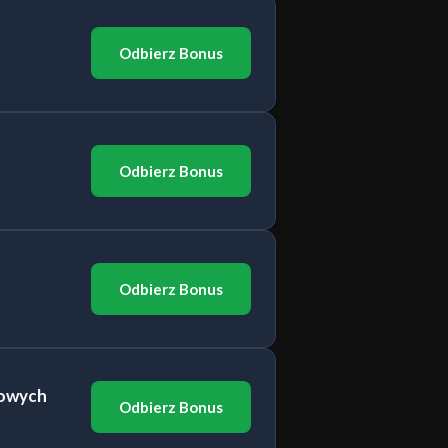
Odbierz Bonus
Odbierz Bonus
Odbierz Bonus
mowych
Odbierz Bonus