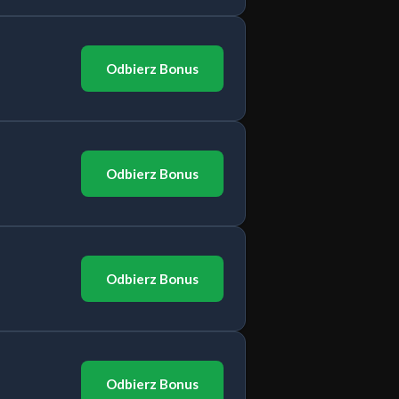
Odbierz Bonus
Odbierz Bonus
Odbierz Bonus
Odbierz Bonus