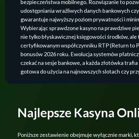
bezpieczeństwa mobilnego. Rozwiązanie to pozwal
udostępniania wrażliwych danych bankowych czy
gwarantuje najwyższy poziom prywatności i minim
Wybierając sprawdzone kasyno na prawdziwe pieni
nie tylko błyskawicznej księgowości środków, ale 
certyfikowanym współczynniku RTP (Return to Pla
bonusów 2026 roku. Ewolucja systemów płatniczyc
czekać na sesje bankowe, a każda złotówka trafia
gotowa do użycia na najnowszych slotach czy prz
Najlepsze Kasyna Onl
Poniższe zestawienie obejmuje wyłącznie marki, k