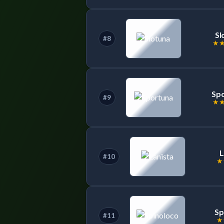
Sl
#8
★
Sp
#9
★
L
#10
★
Sp
#11
★