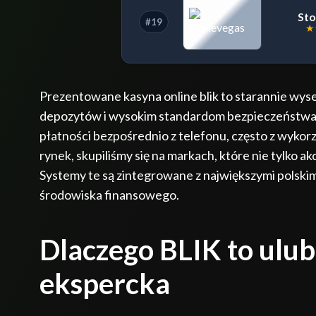
St
#19
★
Prezentowane kasyna online blik to starannie wys
depozytów i wysokim standardom bezpieczeństwa. K
płatności bezpośrednio z telefonu, często z wykor
rynek, skupiliśmy się na markach, które nie tylko a
Systemy te są zintegrowane z największymi polski
środowiska finansowego.
Dlaczego BLIK to ulu
ekspercka