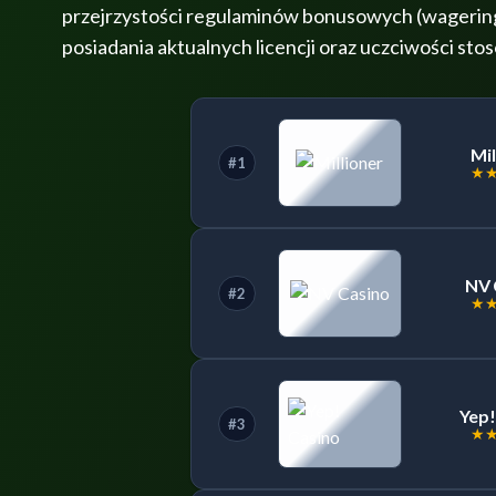
przejrzystości regulaminów bonusowych (wagering
posiadania aktualnych licencji oraz uczciwości st
Mil
#1
★
NV 
#2
★
Yep!
#3
★