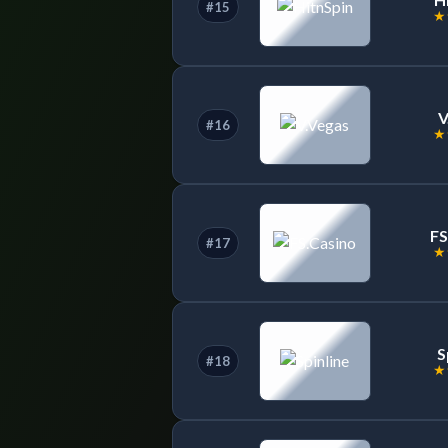
#15
★
V
#16
★
FS
#17
★
S
#18
★