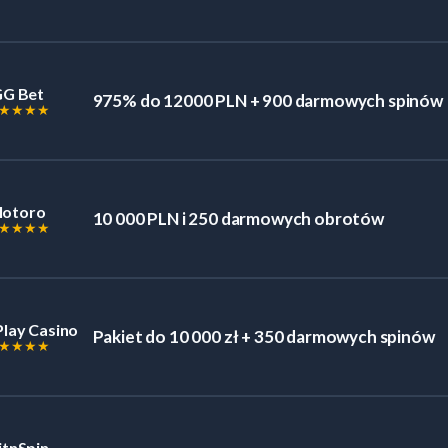
G Bet
975% do 12000 PLN + 900 darmowych spinów
★
★
★
★
lotoro
10 000 PLN i 250 darmowych obrotów
★
★
★
★
Play Casino
Pakiet do 10 000 zł + 350 darmowych spinów
★
★
★
★
itnSpin