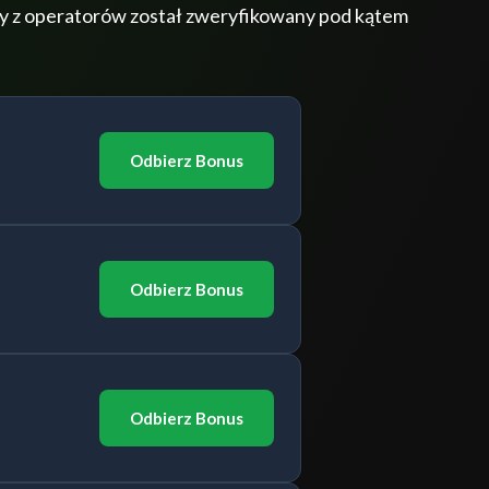
dy z operatorów został zweryfikowany pod kątem
Odbierz Bonus
Odbierz Bonus
Odbierz Bonus