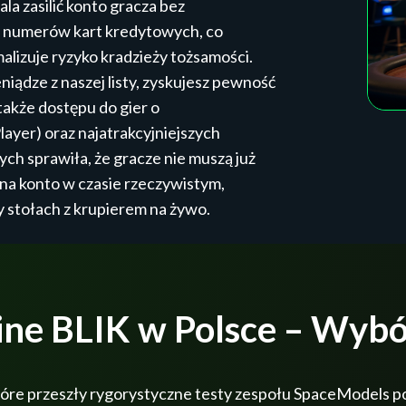
a zasilić konto gracza bez
 numerów kart kredytowych, co
alizuje ryzyko kradzieży tożsamości.
ądze z naszej listy, zyskujesz pewność
także dostępu do gier o
yer) oraz najatrakcyjniejszych
h sprawiła, że gracze nie muszą już
 na konto w czasie rzeczywistym,
y stołach z krupierem na żywo.
ine BLIK w Polsce – Wyb
tóre przeszły rygorystyczne testy zespołu SpaceModels p